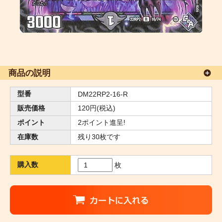
商品の説明
型番
DM22RP2-16-R
販売価格
120円(税込)
ポイント
2ポイント進呈!
在庫数
残り30枚です
購入数
枚