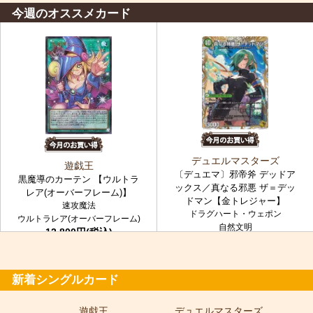
今週のオススメカード
デュエルマスターズ
遊戯王
〔デュエマ〕邪帝斧 デッドア
黒魔導のカーテン 【ウルトラ
ックス／真なる邪悪 ザ＝デッ
レア(オーバーフレーム)】
ドマン【金トレジャー】
速攻魔法
ドラグハート・ウェポン
ウルトラレア(オーバーフレーム)
自然文明
12,800円(税込)
金トレジャー
7,980円(税込)
新着シングルカード
遊戯王
デュエルマスターズ
ポ