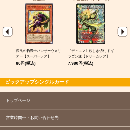
EX
疾風の豹戦士パンサーウォリ
〔デュエマ〕烈しき切札 ドギ
スピア
アー【スーパーレア】
ラゴン逆【ドリームレア】
120
80円(税込)
7,980円(税込)
ピックアップシングルカード
トップページ
営業時間帯・お問い合わせ先