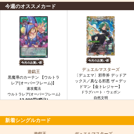
今週のオススメカード
デュエルマスターズ
遊戯王
〔デュエマ〕邪帝斧 デッドア
黒魔導のカーテン 【ウルトラ
ックス／真なる邪悪 ザ＝デッ
レア(オーバーフレーム)】
ドマン【金トレジャー】
速攻魔法
ドラグハート・ウェポン
ウルトラレア(オーバーフレーム)
自然文明
12,800円(税込)
金トレジャー
7,980円(税込)
新着シングルカード
遊戯王
デュエルマスターズ
ポ