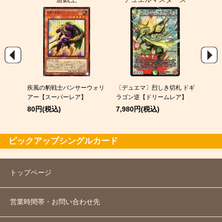
EX
疾風の豹戦士パンサーウォリ
〔デュエマ〕烈しき切札 ドギ
スピア
アー【スーパーレア】
ラゴン逆【ドリームレア】
120
80円(税込)
7,980円(税込)
ピックアップシングルカード
トップページ
営業時間帯・お問い合わせ先