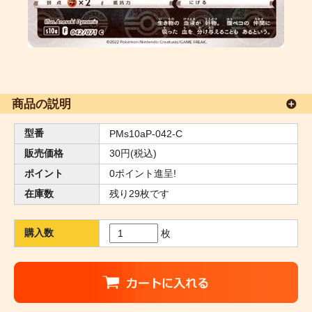
商品の説明
型番
PMs10aP-042-C
販売価格
30円(税込)
ポイント
0ポイント進呈!
在庫数
残り29枚です
購入数
枚