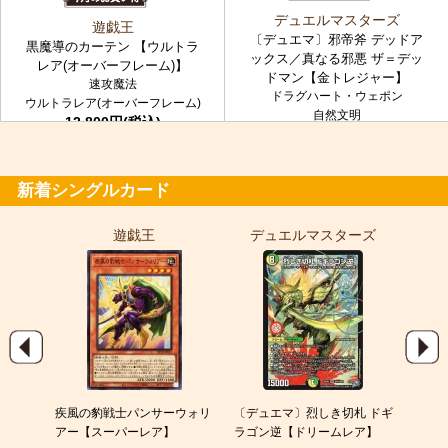
デュエルマスターズ
遊戯王
〔デュエマ〕邪帝斧 デッドア
黒魔導のカーテン 【ウルトラ
ックス／真なる邪悪 ザ＝デッ
レア(オーバーフレーム)】
ドマン【金トレジャー】
速攻魔法
ドラグハート・ウェポン
ウルトラレア(オーバーフレーム)
自然文明
12,800円(税込)
金トレジャー
7,980円(税込)
新着シングルカード
遊戯王
デュエルマスターズ
ポ
EX
疾風の豹戦士パンサーウォリ
〔デュエマ〕烈しき切札 ドギ
スピア
アー【スーパーレア】
ラゴン逆【ドリームレア】
120