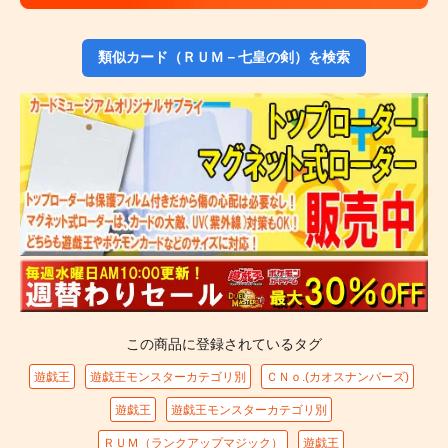
類似カード（ＲＵＭ－七皇の剣）を検索
この商品に登録されているタグ
遊戯王
遊戯王モンスターカテゴリ別
ＣＮｏ.(カオスナンバーズ)
遊戯王
遊戯王モンスターカテゴリ別
ＲＵＭ（ランクアップマジック）
遊戯王