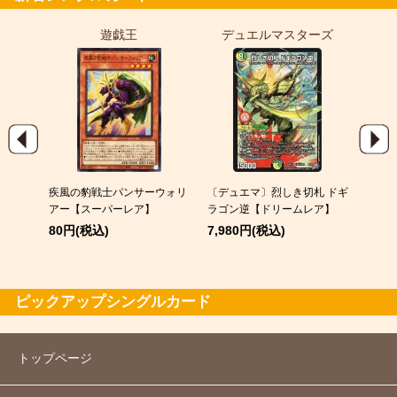
遊戯王
デュエルマスターズ
ポ
9)
疾風の豹戦士パンサーウォリ
〔デュエマ〕烈しき切札 ドギ
メガゲ
パラレ
アー【スーパーレア】
ラゴン逆【ドリームレア】
380
80円(税込)
7,980円(税込)
ピックアップシングルカード
トップページ