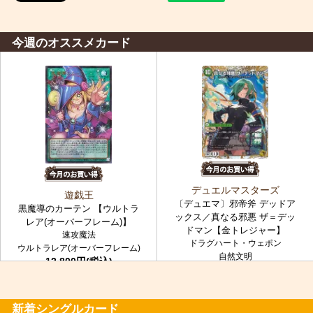
今週のオススメカード
デュエルマスターズ
遊戯王
〔デュエマ〕邪帝斧 デッドア
黒魔導のカーテン 【ウルトラ
ックス／真なる邪悪 ザ＝デッ
レア(オーバーフレーム)】
ドマン【金トレジャー】
速攻魔法
ドラグハート・ウェポン
ウルトラレア(オーバーフレーム)
自然文明
12,800円(税込)
金トレジャー
7,980円(税込)
新着シングルカード