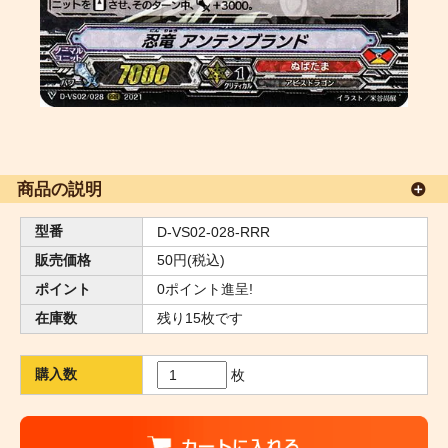
商品の説明
型番
D-VS02-028-RRR
販売価格
50円(税込)
ポイント
0ポイント進呈!
在庫数
残り15枚です
購入数
枚