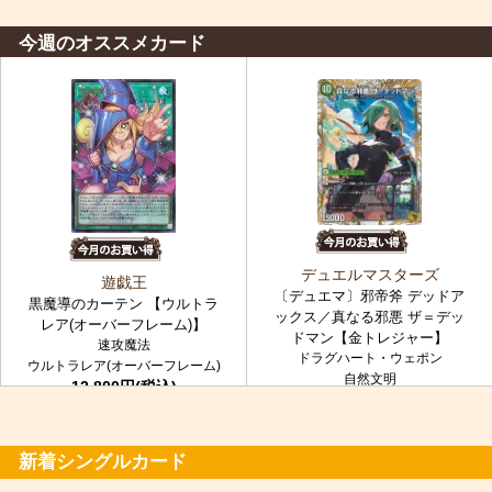
今週のオススメカード
デュエルマスターズ
遊戯王
〔デュエマ〕邪帝斧 デッドア
黒魔導のカーテン 【ウルトラ
ックス／真なる邪悪 ザ＝デッ
レア(オーバーフレーム)】
ドマン【金トレジャー】
速攻魔法
ドラグハート・ウェポン
ウルトラレア(オーバーフレーム)
自然文明
12,800円(税込)
金トレジャー
7,980円(税込)
新着シングルカード