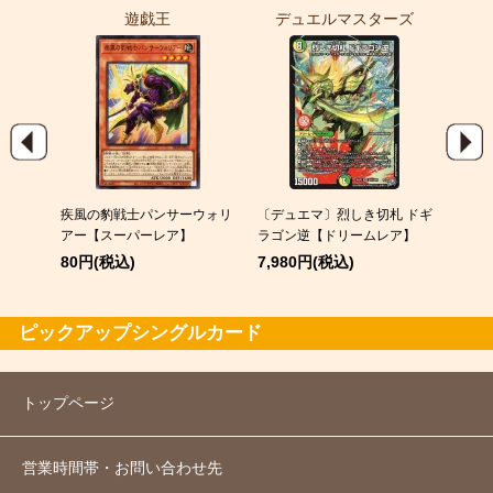
遊戯王
デュエルマスターズ
ポ
EX
疾風の豹戦士パンサーウォリ
〔デュエマ〕烈しき切札 ドギ
スピア
アー【スーパーレア】
ラゴン逆【ドリームレア】
120
80円(税込)
7,980円(税込)
ピックアップシングルカード
トップページ
営業時間帯・お問い合わせ先