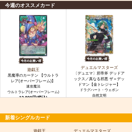
今週のオススメカード
デュエルマスターズ
遊戯王
〔デュエマ〕邪帝斧 デッドア
黒魔導のカーテン 【ウルトラ
ックス／真なる邪悪 ザ＝デッ
レア(オーバーフレーム)】
ドマン【金トレジャー】
速攻魔法
ドラグハート・ウェポン
ウルトラレア(オーバーフレーム)
自然文明
12,800円(税込)
金トレジャー
7,980円(税込)
新着シングルカード
遊戯王
デュエルマスターズ
ポ