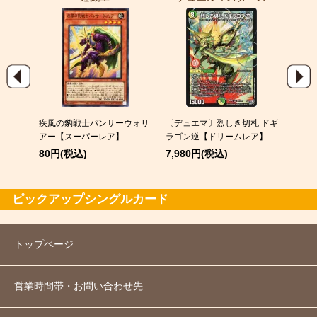
EX
疾風の豹戦士パンサーウォリ
〔デュエマ〕烈しき切札 ドギ
スピア
アー【スーパーレア】
ラゴン逆【ドリームレア】
120
80円(税込)
7,980円(税込)
ピックアップシングルカード
トップページ
営業時間帯・お問い合わせ先