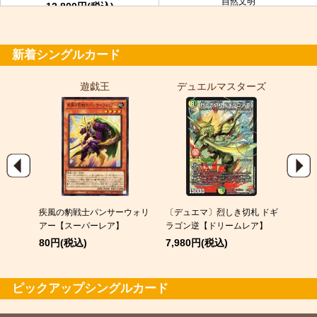
自然文明
12,800円(税込)
金トレジャー
7,980円(税込)
新着シングルカード
遊戯王
デュエルマスターズ
ポ
EX
疾風の豹戦士パンサーウォリ
〔デュエマ〕烈しき切札 ドギ
スピア
アー【スーパーレア】
ラゴン逆【ドリームレア】
120
80円(税込)
7,980円(税込)
ピックアップシングルカード