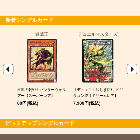
金トレジャー
7,980円(税込)
新着シングルカード
遊戯王
デュエルマスターズ
ポ
EX
疾風の豹戦士パンサーウォリ
〔デュエマ〕烈しき切札 ドギ
スピア
アー【スーパーレア】
ラゴン逆【ドリームレア】
120
80円(税込)
7,980円(税込)
ピックアップシングルカード