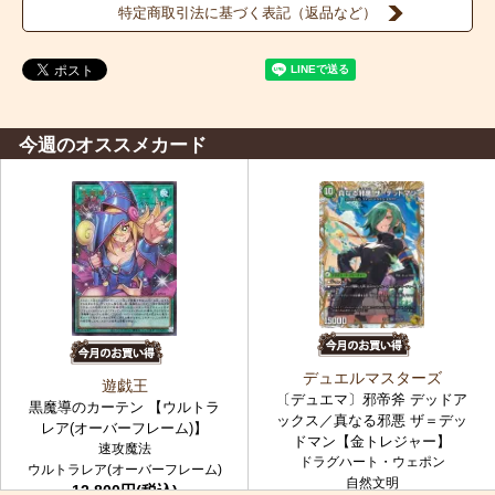
特定商取引法に基づく表記（返品など）
今週のオススメカード
デュエルマスターズ
遊戯王
〔デュエマ〕邪帝斧 デッドア
黒魔導のカーテン 【ウルトラ
ックス／真なる邪悪 ザ＝デッ
レア(オーバーフレーム)】
ドマン【金トレジャー】
速攻魔法
ドラグハート・ウェポン
ウルトラレア(オーバーフレーム)
自然文明
12,800円(税込)