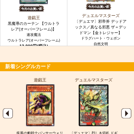
デュエルマスターズ
遊戯王
〔デュエマ〕邪帝斧 デッドア
黒魔導のカーテン 【ウルトラ
ックス／真なる邪悪 ザ＝デッ
レア(オーバーフレーム)】
ドマン【金トレジャー】
速攻魔法
ドラグハート・ウェポン
ウルトラレア(オーバーフレーム)
自然文明
12,800円(税込)
金トレジャー
7,980円(税込)
新着シングルカード
遊戯王
デュエルマスターズ
ポ
EX
疾風の豹戦士パンサーウォリ
〔デュエマ〕烈しき切札 ドギ
スピア