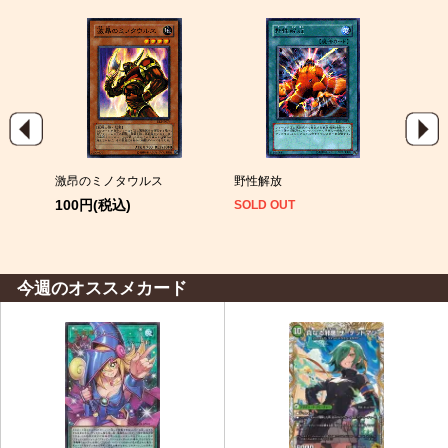
スーパ
激昂のミノタウルス
野性解放
暗黒
ーレ
100円(税込)
SOLD OUT
SOLD
今週のオススメカード