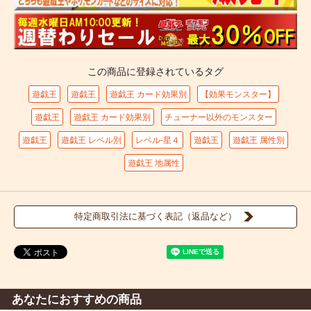
この商品に登録されているタグ
遊戯王
遊戯王
遊戯王 カード効果別
【効果モンスター】
遊戯王
遊戯王 カード効果別
チューナー以外のモンスター
遊戯王
遊戯王 レベル別
レベル-星４
遊戯王
遊戯王 属性別
遊戯王 地属性
特定商取引法に基づく表記（返品など）
あなたにおすすめの商品