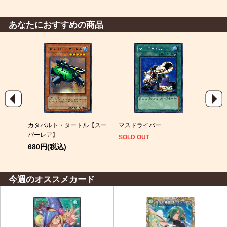
あなたにおすすめの商品
カタパルト・タートル【スー
マスドライバー
ファ
パーレア】
SOLD OUT
SOLD
680円(税込)
今週のオススメカード