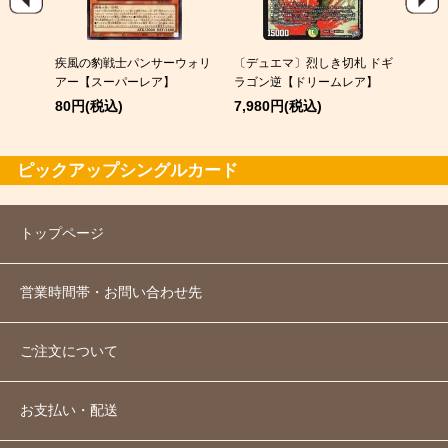
EX
疾風の豹戦士パンサーウォリ
〔デュエマ〕烈しき切札 ドギ
スピア
アー【スーパーレア】
ラゴン逆【ドリームレア】
120
80円(税込)
7,980円(税込)
ピックアップシングルカード
トップページ
営業時間帯・お問い合わせ先
ご注文について
お支払い・配送