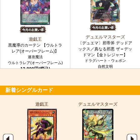
デュエルマスターズ
遊戯王
〔デュエマ〕邪帝斧 デッドア
黒魔導のカーテン 【ウルトラ
ックス／真なる邪悪 ザ＝デッ
レア(オーバーフレーム)】
ドマン【金トレジャー】
速攻魔法
ドラグハート・ウェポン
ウルトラレア(オーバーフレーム)
自然文明
12,800円(税込)
金トレジャー
7,980円(税込)
新着シングルカード
遊戯王
デュエルマスターズ
ポ