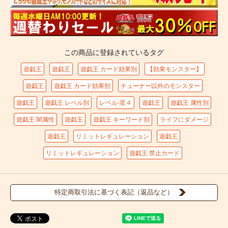
この商品に登録されているタグ
遊戯王
遊戯王
遊戯王 カード効果別
【効果モンスター】
遊戯王
遊戯王 カード効果別
チューナー以外のモンスター
遊戯王
遊戯王 レベル別
レベル-星４
遊戯王
遊戯王 属性別
遊戯王 闇属性
遊戯王
遊戯王 キーワード別
ライフにダメージ
遊戯王
リミットレギュレーション
遊戯王
リミットレギュレーション
遊戯王 禁止カード
特定商取引法に基づく表記（返品など）