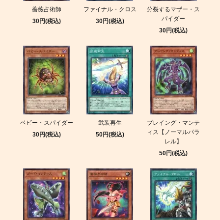
薔薇占術師
ファイナル・クロス
分裂するマザー・ス
パイダー
30円(税込)
30円(税込)
30円(税込)
ベビー・スパイダー
武装再生
プレイング・マンテ
ィス【ノーマルパラ
30円(税込)
50円(税込)
レル】
50円(税込)