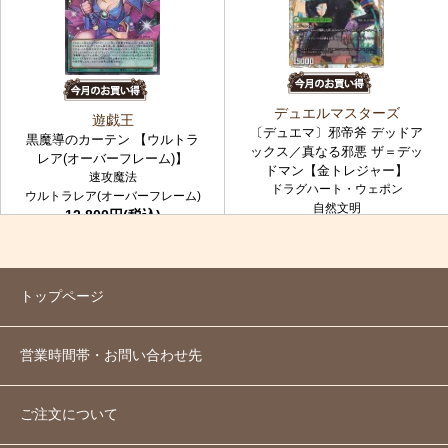
デュエルマスターズ
遊戯王
〔デュエマ〕邪帝斧 デッドア
黒魔導のカーテン 【ウルトラ
ックス／真なる邪悪 ザ＝デッ
レア(オーバーフレーム)】
ドマン【金トレジャー】
速攻魔法
ドラグハート・ウェポン
ウルトラレア(オーバーフレーム)
自然文明
12,800円(税込)
金トレジャー
7,980円(税込)
トップページ
営業時間帯・お問い合わせ先
ご注文について