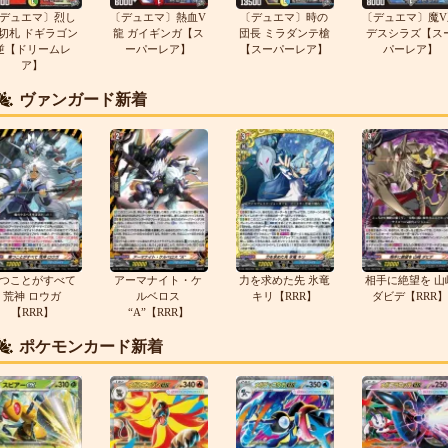
デュエマ〕烈し
〔デュエマ〕熱血V
〔デュエマ〕時の
〔デュエマ〕魔V
切札 ドギラゴン
龍 ガイギンガ【ス
団長 ミラダンテ槍
デスシラズ【ス
逆【ドリームレ
ーパーレア】
【スーパーレア】
パーレア】
ア】
ヴァンガード新着
つことがすべて
アーマナイト・ケ
力を求めた先 氷竜
相手に絶望を 山
荒神 ロウガ
ルベロス
キリ【RRR】
ダビデ【RRR】
【RRR】
“A”【RRR】
ポケモンカード新着