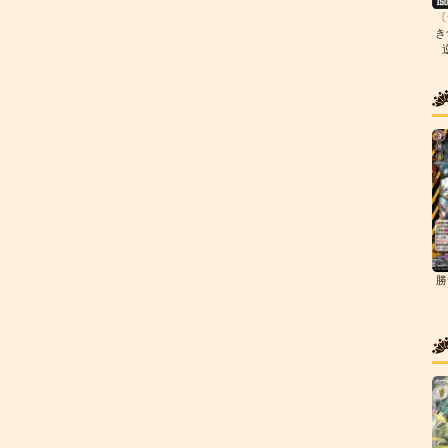
〔
き
勝