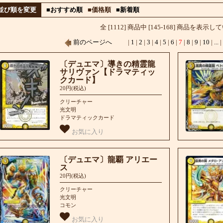
並び順を変更
■おすすめ順
■価格順
■新着順
全 [1112] 商品中 [145-168] 商品を表示
前のページへ
|
1
|
2
|
3
|
4
|
5
|
6
|
7
|
8
|
9
|
10
|
...
〔デュエマ〕導きの精霊龍
サリヴァン【ドラマティッ
クカード】
20円(税込)
クリーチャー
光文明
ドラマティックカード
お気に入り
〔デュエマ〕龍覇 アリエー
ス
20円(税込)
クリーチャー
光文明
コモン
お気に入り