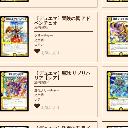
〔デュエマ〕冒険の翼 アド
ベンチュオ
20円(税込)
クリーチャー
光文明
コモン
お気に入り
〔デュエマ〕聖球 リブリバ
リア【レア】
20円(税込)
進化クリーチャー
光文明
レア
お気に入り