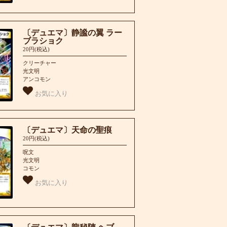
〔デュエマ〕静謐の翼 ラー
ブラショク
20円(税込)
クリーチャー
光文明
アンコモン
お気に入り
〔デュエマ〕天命の聖痕
20円(税込)
呪文
光文明
コモン
お気に入り