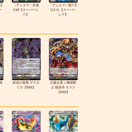
王
〔デュエマ〕永遠
〔デュエマ〕龍V王
ー
の絆【スーパーレ
Q.E.D.【スーパー
ア】
レア】
崎
終末の黒竜 デスタ
正義を貫く煉獄騎
リカ【RRR】
士 龍炎寺 タスク
【RRR】