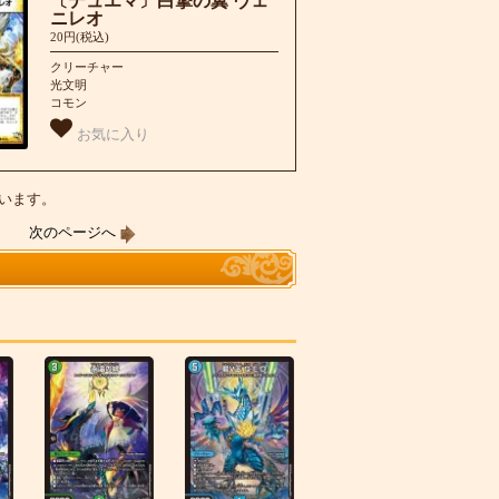
〔デュエマ〕白撃の翼 ヴェ
ニレオ
20円(税込)
クリーチャー
光文明
コモン
お気に入り
しています。
|
次のページへ