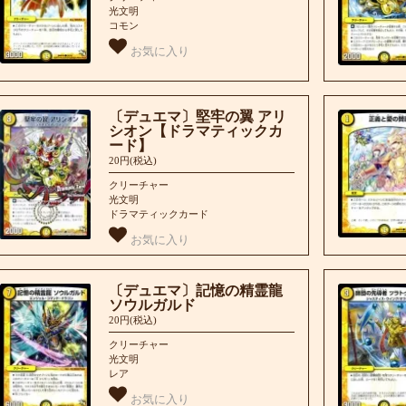
光文明
コモン
お気に入り
〔デュエマ〕堅牢の翼 アリ
シオン【ドラマティックカ
ード】
20円(税込)
クリーチャー
光文明
ドラマティックカード
お気に入り
〔デュエマ〕記憶の精霊龍
ソウルガルド
20円(税込)
クリーチャー
光文明
レア
お気に入り