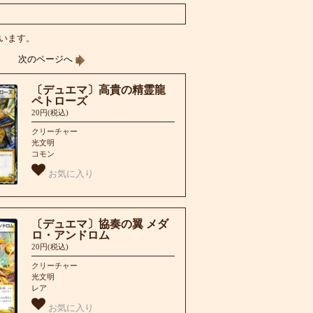
しています。
|
次のページへ
〔デュエマ〕高貴の精霊龍
ペトローズ
20円(税込)
クリーチャー
光文明
コモン
お気に入り
〔デュエマ〕協奏の翼 メダ
ロ・アンドロム
20円(税込)
クリーチャー
光文明
レア
お気に入り