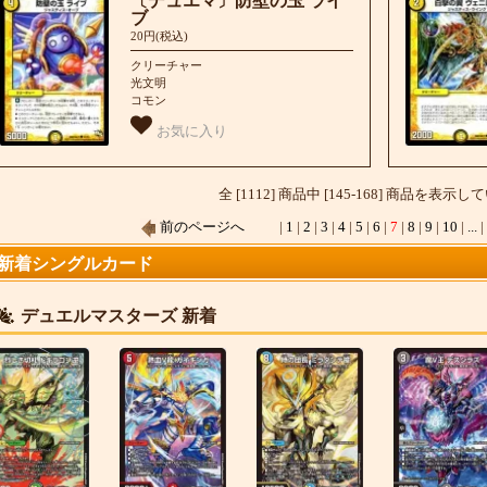
〔デュエマ〕防壁の玉 ライ
ブ
20円(税込)
クリーチャー
光文明
コモン
お気に入り
全 [1112] 商品中 [145-168] 商品を表示
前のページへ
|
1
|
2
|
3
|
4
|
5
|
6
|
7
|
8
|
9
|
10
|
...
新着シングルカード
デュエルマスターズ 新着