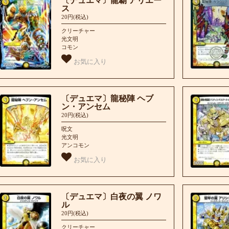
〔デュエマ〕龍覇 アリエー
ス
20円(税込)
クリーチャー
光文明
コモン
お気に入り
〔デュエマ〕龍秘陣 ヘブ
ン・アンセム
20円(税込)
呪文
光文明
アンコモン
お気に入り
〔デュエマ〕白夜の翼 ノワ
ル
20円(税込)
クリーチャー