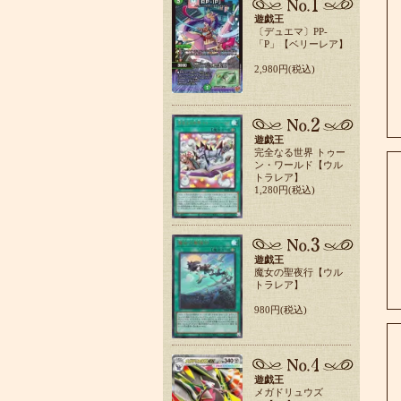
遊戯王
〔デュエマ〕PP-
「P」【ベリーレア】
2,980円(税込)
遊戯王
完全なる世界 トゥー
ン・ワールド【ウル
トラレア】
1,280円(税込)
遊戯王
魔女の聖夜行【ウル
トラレア】
980円(税込)
遊戯王
メガドリュウズ