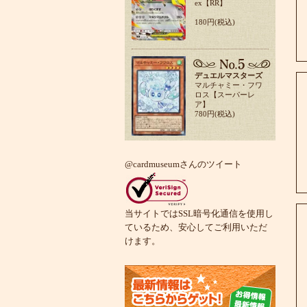
ex【RR】
180円(税込)
デュエルマスターズ
マルチャミー・フワ
ロス【スーパーレ
ア】
780円(税込)
@cardmuseumさんのツイート
当サイトではSSL暗号化通信を使用し
ているため、安心してご利用いただ
けます。