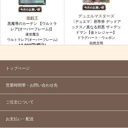
デュエルマスターズ
遊戯王
〔デュエマ〕邪帝斧 デッドア
黒魔導のカーテン 【ウルトラ
ックス／真なる邪悪 ザ＝デッ
レア(オーバーフレーム)】
ドマン【金トレジャー】
速攻魔法
ドラグハート・ウェポン
ウルトラレア(オーバーフレーム)
自然文明
12,800円(税込)
金トレジャー
7,980円(税込)
トップページ
営業時間帯・お問い合わせ先
ご注文について
お支払い・配送