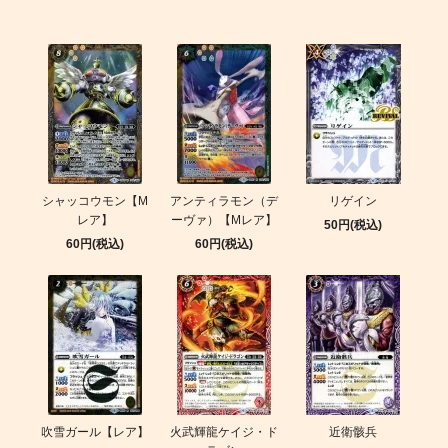
シャッコウモン【M
アンティラモン（デ
リゲイン
レア】
ーヴァ）【Mレア】
50円(税込)
60円(税込)
60円(税込)
吹雪ガール【レア】
火武輝龍ケイジ・ド
近衛骸兵