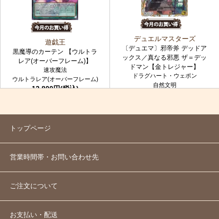
デュエルマスターズ
遊戯王
〔デュエマ〕邪帝斧 デッドア
黒魔導のカーテン 【ウルトラ
ックス／真なる邪悪 ザ＝デッ
レア(オーバーフレーム)】
ドマン【金トレジャー】
速攻魔法
ドラグハート・ウェポン
ウルトラレア(オーバーフレーム)
自然文明
12,800円(税込)
金トレジャー
7,980円(税込)
トップページ
営業時間帯・お問い合わせ先
ご注文について
お支払い・配送