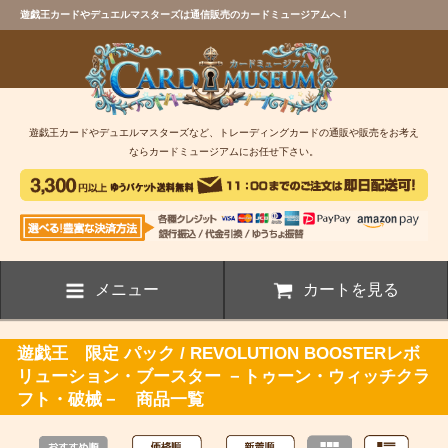
遊戯王カードやデュエルマスターズは通信販売のカードミュージアムへ！
遊戯王カードやデュエルマスターズなど、トレーディングカードの通販や販売をお考え
ならカードミュージアムにお任せ下さい。
メニュー
カートを見る
遊戯王 限定 パック / REVOLUTION BOOSTERレボ
リューション・ブースター －トゥーン・ウィッチクラ
フト・破械－ 商品一覧