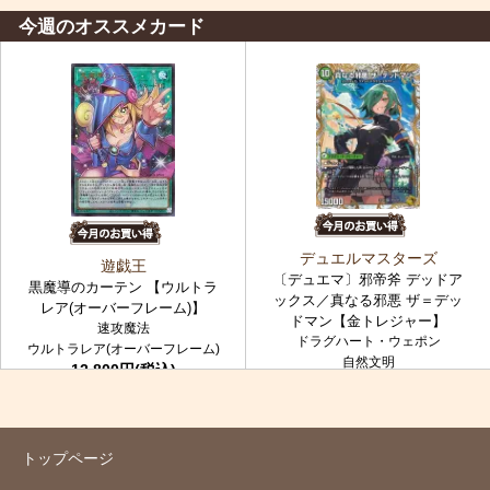
今週のオススメカード
デュエルマスターズ
遊戯王
〔デュエマ〕邪帝斧 デッドア
黒魔導のカーテン 【ウルトラ
ックス／真なる邪悪 ザ＝デッ
レア(オーバーフレーム)】
ドマン【金トレジャー】
速攻魔法
ドラグハート・ウェポン
ウルトラレア(オーバーフレーム)
自然文明
12,800円(税込)
金トレジャー
7,980円(税込)
トップページ