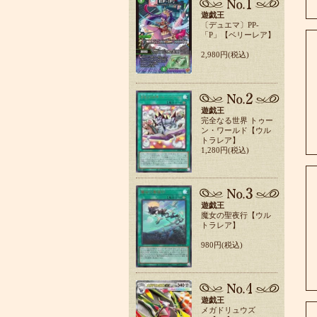
遊戯王
〔デュエマ〕PP-
「P」【ベリーレア】
2,980円(税込)
遊戯王
完全なる世界 トゥー
ン・ワールド【ウル
トラレア】
1,280円(税込)
遊戯王
魔女の聖夜行【ウル
トラレア】
980円(税込)
遊戯王
メガドリュウズ