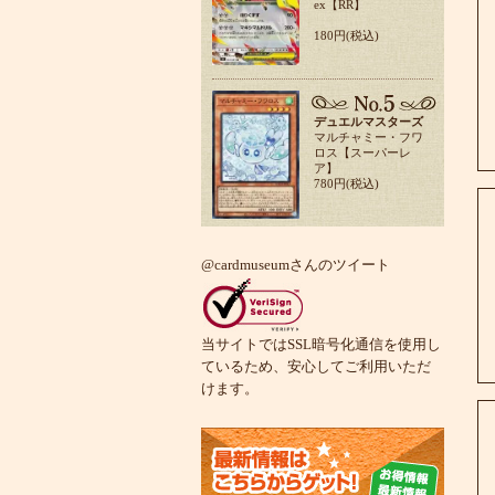
ex【RR】
180円(税込)
デュエルマスターズ
マルチャミー・フワ
ロス【スーパーレ
ア】
780円(税込)
@cardmuseumさんのツイート
当サイトではSSL暗号化通信を使用し
ているため、安心してご利用いただ
けます。