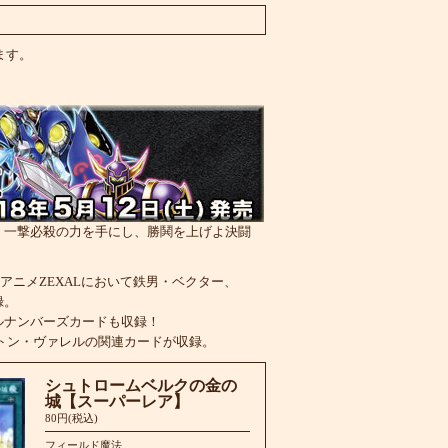
います。
 一撃必殺の力を手にし、勝鬨を上げよ決闘
、アニメZEXALにおいて鉄男・ベクター、
録。
ルナンバーズカードも収録！
トン・ヴァレルの関連カードが収録。
シュトロームベルクの金の
城【スーパーレア】
80円(税込)
フィールド魔法