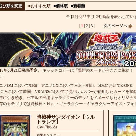
並び順を変更
■おすすめ順
■価格順
■新着順
全 [54] 商品中 [1-24] 商品を表示して
|
1
|
2
|
3
|
次のページへ
018年5月21日発売予定。
キャッチコピーは「驚愕のカードが今ここに集結！
!!」
ニメDMにおいて御伽、アニメGXにおいて三沢・剣山、5D'sにおいてZ-ONE
RC-Vにおいて勝鬨、VRAINSにおいて了見/リボルバーが使用したカードを収
年に引き続き、ゼアルの登場キャラクターのデッキをイメージしたオリジナ
存のカテゴリでは時械神・Ｎｏ.・ギャラクシー・ギャラクシーアイズ・フォ
時械神サンダイオン【ウル
トラレア】
1,380円(税込)
効果モンスター