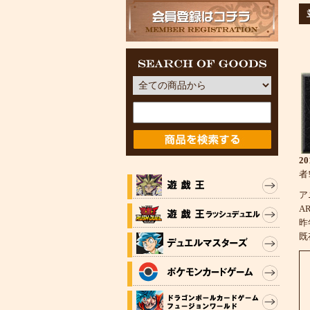
2
者
ア
A
昨
既