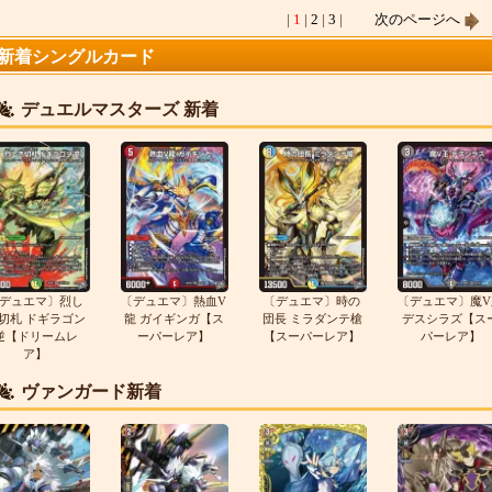
|
1
|
2
|
3
|
次のページへ
新着シングルカード
デュエルマスターズ 新着
デュエマ〕烈し
〔デュエマ〕熱血V
〔デュエマ〕時の
〔デュエマ〕魔V
切札 ドギラゴン
龍 ガイギンガ【ス
団長 ミラダンテ槍
デスシラズ【ス
逆【ドリームレ
ーパーレア】
【スーパーレア】
パーレア】
ア】
ヴァンガード新着