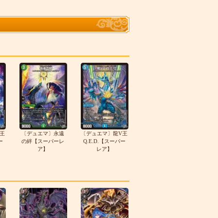
王
〔デュエマ〕永遠
〔デュエマ〕龍V王
ー
の絆【スーパーレ
Q.E.D.【スーパー
ア】
レア】