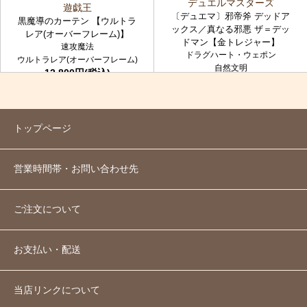
デュエルマスターズ
遊戯王
〔デュエマ〕邪帝斧 デッドア
黒魔導のカーテン 【ウルトラ
ックス／真なる邪悪 ザ＝デッ
レア(オーバーフレーム)】
ドマン【金トレジャー】
速攻魔法
ドラグハート・ウェポン
ウルトラレア(オーバーフレーム)
自然文明
12,800円(税込)
金トレジャー
7,980円(税込)
トップページ
営業時間帯・お問い合わせ先
ご注文について
お支払い・配送
当店リンクについて