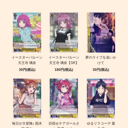
イースターバルーン
イースターバルーン
夢のライブを追いか
天王寺 璃奈
天王寺 璃奈【SR】
けて
30円(税込)
180円(税込)
30円(税込)
毎日が大冒険♪ 国木
目指せチアガールさ
ゆるリラコーデ 葉