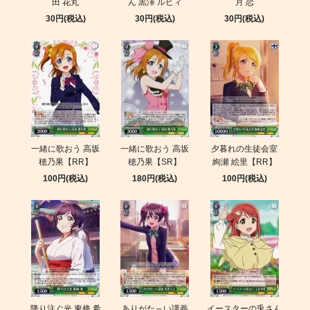
田 花丸
ん 黒澤 ルビィ
月 恋
30円(税込)
30円(税込)
30円(税込)
一緒に歌おう 高坂
一緒に歌おう 高坂
夕暮れの生徒会室
穂乃果【RR】
穂乃果【SR】
絢瀬 絵里【RR】
100円(税込)
180円(税込)
100円(税込)
降り注ぐ光 東條 希
ありがた～い講義
イースターの兎さん