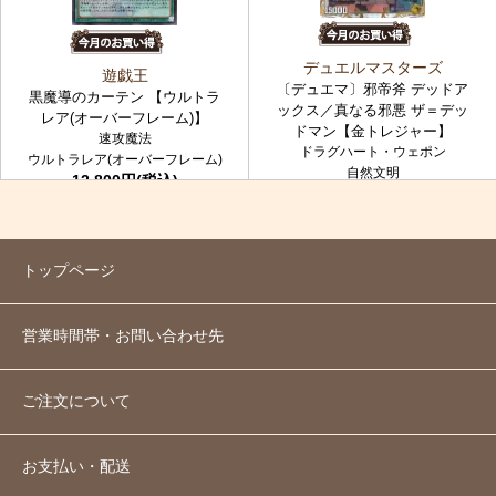
デュエルマスターズ
遊戯王
〔デュエマ〕邪帝斧 デッドア
黒魔導のカーテン 【ウルトラ
ックス／真なる邪悪 ザ＝デッ
レア(オーバーフレーム)】
ドマン【金トレジャー】
速攻魔法
ドラグハート・ウェポン
ウルトラレア(オーバーフレーム)
自然文明
12,800円(税込)
金トレジャー
7,980円(税込)
トップページ
営業時間帯・お問い合わせ先
ご注文について
お支払い・配送