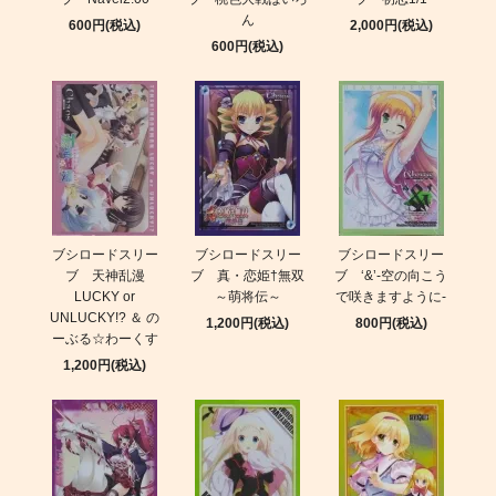
ん
600円(税込)
2,000円(税込)
600円(税込)
ブシロードスリー
ブシロードスリー
ブシロードスリー
ブ 天神乱漫
ブ 真・恋姫†無双
ブ ‘&’-空の向こう
LUCKY or
～萌将伝～
で咲きますように-
UNLUCKY!? ＆ の
1,200円(税込)
800円(税込)
ーぶる☆わーくす
1,200円(税込)