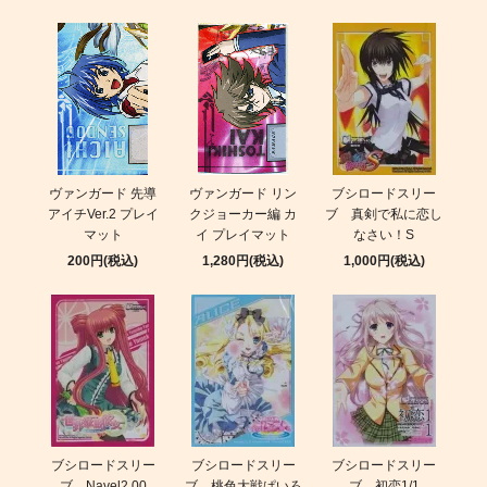
ヴァンガード 先導
ヴァンガード リン
ブシロードスリー
アイチVer.2 プレイ
クジョーカー編 カ
ブ 真剣で私に恋し
マット
イ プレイマット
なさい！S
200円(税込)
1,280円(税込)
1,000円(税込)
ブシロードスリー
ブシロードスリー
ブシロードスリー
ブ Navel2.00
ブ 桃色大戦ぱいろ
ブ 初恋1/1