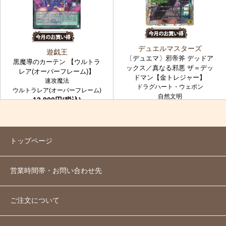
デュエルマスターズ
遊戯王
〔デュエマ〕邪帝斧 デッドア
黒魔導のカーテン 【ウルトラ
ックス／真なる邪悪 ザ＝デッ
レア(オーバーフレーム)】
ドマン【金トレジャー】
速攻魔法
ドラグハート・ウェポン
ウルトラレア(オーバーフレーム)
自然文明
12,800円(税込)
金トレジャー
7,980円(税込)
トップページ
営業時間帯・お問い合わせ先
ご注文について