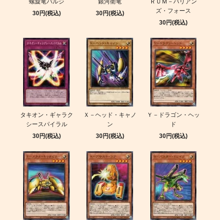
螺旋竜バルジ
銀河衛竜
ＲＵＭ－バリアン
ズ・フォース
30円(税込)
30円(税込)
30円(税込)
タキオン・ギャラク
Ｘ－ヘッド・キャノ
Ｙ－ドラゴン・ヘッ
シースパイラル
ン
ド
30円(税込)
30円(税込)
30円(税込)