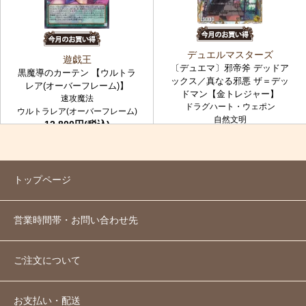
デュエルマスターズ
遊戯王
〔デュエマ〕邪帝斧 デッドア
黒魔導のカーテン 【ウルトラ
ックス／真なる邪悪 ザ＝デッ
レア(オーバーフレーム)】
ドマン【金トレジャー】
速攻魔法
ドラグハート・ウェポン
ウルトラレア(オーバーフレーム)
自然文明
12,800円(税込)
金トレジャー
7,980円(税込)
トップページ
営業時間帯・お問い合わせ先
ご注文について
お支払い・配送