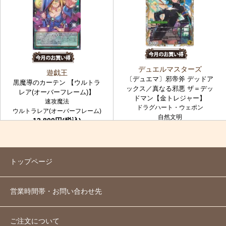
デュエルマスターズ
遊戯王
〔デュエマ〕邪帝斧 デッドア
黒魔導のカーテン 【ウルトラ
ックス／真なる邪悪 ザ＝デッ
レア(オーバーフレーム)】
ドマン【金トレジャー】
速攻魔法
ドラグハート・ウェポン
ウルトラレア(オーバーフレーム)
自然文明
12,800円(税込)
金トレジャー
7,980円(税込)
トップページ
営業時間帯・お問い合わせ先
ご注文について