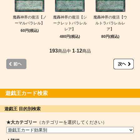
魔轟神界の復活【ノ
魔轟神界の復活【シ
魔轟神界の復活【ウ
ーマルパラレル】
ークレットパラレル
ルトラパラレルレ
レア】
ア】
60円(税込)
480円(税込)
80円(税込)
193
1
12
商品中
-
商品
遊戯王カード検索
遊戯王 目的別検索
★大カテゴリー
（カテゴリーを選択してください）