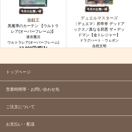
デュエルマスターズ
遊戯王
〔デュエマ〕邪帝斧 デッドア
黒魔導のカーテン 【ウルトラ
ックス／真なる邪悪 ザ＝デッ
レア(オーバーフレーム)】
ドマン【金トレジャー】
速攻魔法
ドラグハート・ウェポン
ウルトラレア(オーバーフレーム)
自然文明
12,800円(税込)
金トレジャー
7,980円(税込)
トップページ
営業時間帯・お問い合わせ先
ご注文について
お支払い・配送