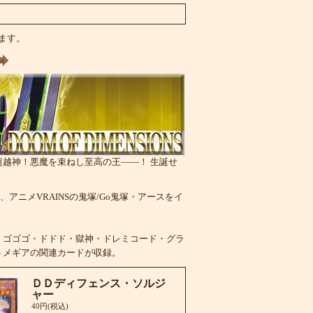
います。
越神！悪魔を束ねし至高の王――！ 生誕せ
、アニメVRAINSの鬼塚/Go鬼塚・アースをイ
・ゴゴゴ・ドドド・獄神・ドレミコード・グラ
トメギアの関連カードが収録。
ＤＤディフェンス・ソルジ
ャー
40円(税込)