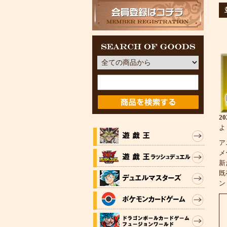
2
よ
ア
メ
新
既
ン