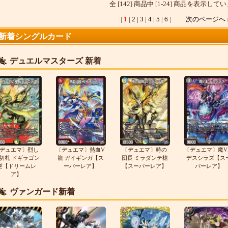
全 [142] 商品中 [1-24] 商品を表示して
|
1
|
2
|
3
|
4
|
5
|
6
|
次のページへ
新着シングルカード
デュエルマスターズ 新着
デュエマ〕烈し
〔デュエマ〕熱血V
〔デュエマ〕時の
〔デュエマ〕魔V
切札 ドギラゴン
龍 ガイギンガ【ス
団長 ミラダンテ槍
デスシラズ【ス
逆【ドリームレ
ーパーレア】
【スーパーレア】
パーレア】
ア】
ヴァンガード新着