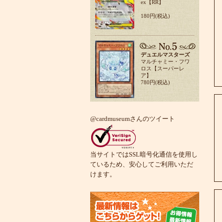
ex【RR】
180円(税込)
デュエルマスターズ
マルチャミー・フワ
ロス【スーパーレ
ア】
780円(税込)
@cardmuseumさんのツイート
当サイトではSSL暗号化通信を使用し
ているため、安心してご利用いただ
けます。