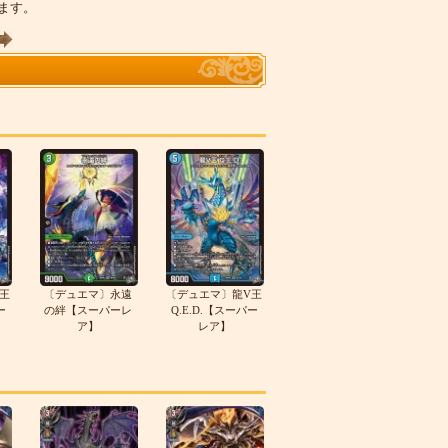
います。
王
〔デュエマ〕永遠
〔デュエマ〕龍V王
ー
の絆【スーパーレ
Q.E.D.【スーパー
ア】
レア】