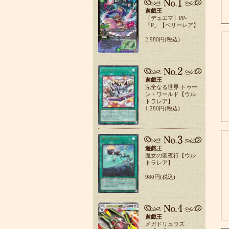
遊戯王
〔デュエマ〕PP-
「P」【ベリーレア】
2,980円(税込)
遊戯王
完全なる世界 トゥー
ン・ワールド【ウル
トラレア】
1,280円(税込)
遊戯王
魔女の聖夜行【ウル
トラレア】
980円(税込)
遊戯王
メガドリュウズ