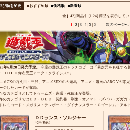
並び順を変更
■おすすめ順
■価格順
■新着順
全 [142] 商品中 [1-24] 商品を表示して
|
1
|
2
|
3
|
4
|
5
|
6
|
次のページへ
025年6月28日発売予定。
今度の遊戯王のャッチコピーは「異次元をも征する超
！ＤＤＤＤ偉次元王アーク・クライシス!!」
ニメGXの万丈目・三沢、アニメZEXALの遊馬、アニメ・漫画のARC-Vの零児
ージしたカードが収録。
たなカテゴリとしてドゥームズ・絢嵐・死偉王が登場。
存のカテゴリではＤＤ・ＤＤＤ・契約書・剛鬼・オノマト・ズババ・ガガガ
ドレミコード・メガリス・テレポート・ダイナレスラー・Ｇゴーレム・アル
ＤＤランス・ソルジャー
40円(税込)