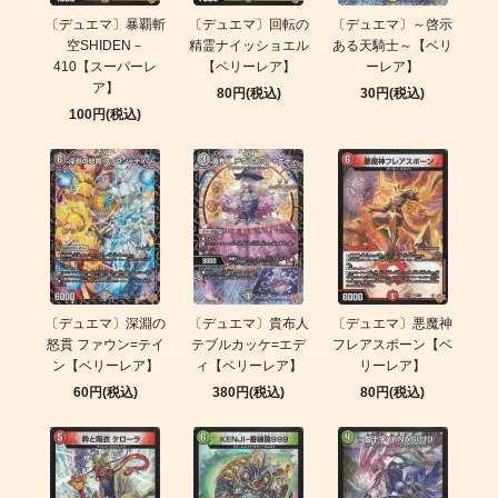
〔デュエマ〕暴覇斬
〔デュエマ〕回転の
〔デュエマ〕～啓示
空SHIDEN－
精霊ナイッショエル
ある天騎士～【ベリ
410【スーパーレ
【ベリーレア】
ーレア】
ア】
80円(税込)
30円(税込)
100円(税込)
〔デュエマ〕深淵の
〔デュエマ〕貴布人
〔デュエマ〕悪魔神
怒貫 ファウン=テイ
テブルカッケ=エデ
フレアスポーン【ベ
ン【ベリーレア】
ィ【ベリーレア】
リーレア】
60円(税込)
380円(税込)
80円(税込)