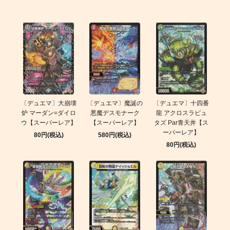
〔デュエマ〕大崩壊
〔デュエマ〕魔誕の
〔デュエマ〕十四番
炉 マーダン=ダイロ
悪魔デスモナーク
龍 アクロスラピュ
ウ【スーパーレア】
【スーパーレア】
タズ Par青天井【ス
ーパーレア】
80円(税込)
580円(税込)
80円(税込)