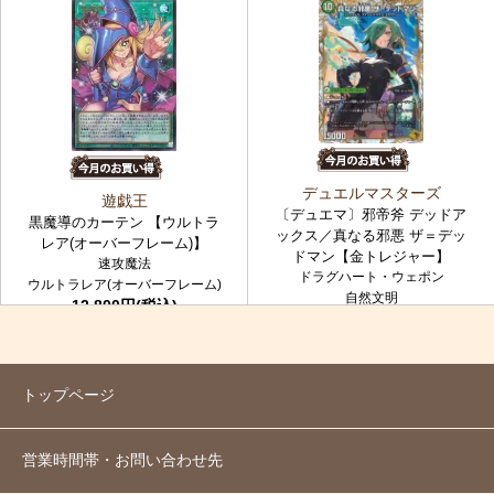
デュエルマスターズ
遊戯王
〔デュエマ〕邪帝斧 デッドア
黒魔導のカーテン 【ウルトラ
ックス／真なる邪悪 ザ＝デッ
レア(オーバーフレーム)】
ドマン【金トレジャー】
速攻魔法
ドラグハート・ウェポン
ウルトラレア(オーバーフレーム)
自然文明
12,800円(税込)
金トレジャー
7,980円(税込)
トップページ
営業時間帯・お問い合わせ先