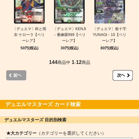
〔デュエマ〕粋と雨
〔デュエマ〕KENJI
〔デュエマ〕咎十字
衣 ケローラ【ベリ
－番練羅999【ベリ
YUNAGI－10【ベリ
ーレア】
ーレア】
ーレア】
50円(税込)
30円(税込)
80円(税込)
144
1
12
商品中
-
商品
デュエルマスターズ カード検索
デュエルマスターズ 目的別検索
★大カテゴリー
（カテゴリーを選択してください）