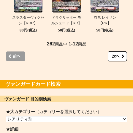
スラスターヴィクセ
ドラグリッター モ
忍竜 レイザン
ン【RRR】
ルシェード【RR】
【RR】
80円(税込)
50円(税込)
50円(税込)
262
1
12
商品中
-
商品
ヴァンガードカード検索
ヴァンガード 目的別検索
★大カテゴリー
（カテゴリーを選択してください）
★詳細