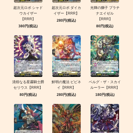
超次元ロボ シャド
超次元ロボ ダイカ
光輝の獅子 プラチ
ウカイザー
イザー【RRR】
ナエイゼル
【RRR】
【RRR】
280円(税込)
380円(税込)
80円(税込)
清煌なる星霧騎士爵
鮮明の魔法 ビビネ
ベルグ・ザ・スカイ
セリウス【RRR】
イ【RRR】
ルーラー【RRR】
80円(税込)
280円(税込)
180円(税込)