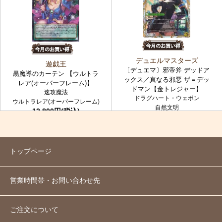
デュエルマスターズ
遊戯王
〔デュエマ〕邪帝斧 デッドア
黒魔導のカーテン 【ウルトラ
ックス／真なる邪悪 ザ＝デッ
レア(オーバーフレーム)】
ドマン【金トレジャー】
速攻魔法
ドラグハート・ウェポン
ウルトラレア(オーバーフレーム)
自然文明
12,800円(税込)
金トレジャー
7,980円(税込)
トップページ
営業時間帯・お問い合わせ先
ご注文について