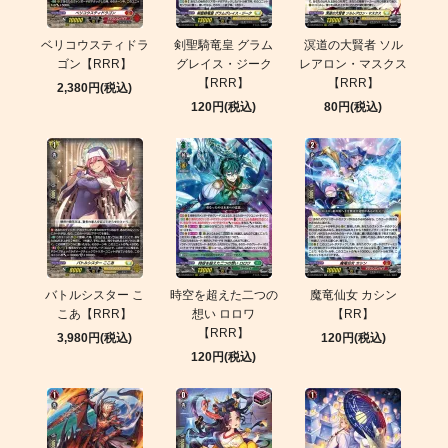
ベリコウスティドラ
剣聖騎竜皇 グラム
溟道の大賢者 ソル
ゴン【RRR】
グレイス・ジーク
レアロン・マスクス
【RRR】
【RRR】
2,380円(税込)
120円(税込)
80円(税込)
バトルシスター こ
時空を超えた二つの
魔竜仙女 カシン
こあ【RRR】
想い ロロワ
【RR】
【RRR】
3,980円(税込)
120円(税込)
120円(税込)