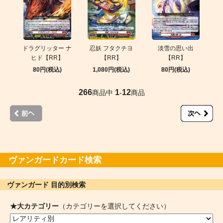
ドラグリッター ナ
忍妖 フタクチヨ
淡雪の思い出
ヒド【RR】
【RR】
【RR】
80円(税込)
1,080円(税込)
80円(税込)
266
1
12
商品中
-
商品
ヴァンガードカード検索
ヴァンガード 目的別検索
★大カテゴリー
（カテゴリーを選択してください）