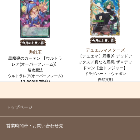
デュエルマスターズ
遊戯王
〔デュエマ〕邪帝斧 デッドア
黒魔導のカーテン 【ウルトラ
ックス／真なる邪悪 ザ＝デッ
レア(オーバーフレーム)】
ドマン【金トレジャー】
速攻魔法
ドラグハート・ウェポン
ウルトラレア(オーバーフレーム)
自然文明
12,800円(税込)
金トレジャー
7,980円(税込)
トップページ
営業時間帯・お問い合わせ先