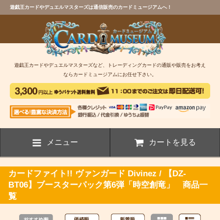
遊戯王カードやデュエルマスターズは通信販売のカードミュージアムへ！
遊戯王カードやデュエルマスターズなど、トレーディングカードの通販や販売をお考え
ならカードミュージアムにお任せ下さい。
メニュー
カートを見る
カードファイト!! ヴァンガード Divinez / 【DZ-
BT06】ブースターパック第6弾「時空創竜」 商品一
覧