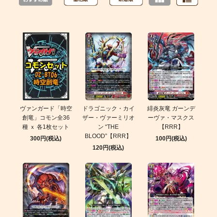
ヴァンガード「時空
ドラゴニック・カイ
緋炎灰竜 ガーンデ
創竜」コモン全36
ザー・ヴァーミリオ
ーヴァ・マスクス
種 ｘ 各1枚セット
ン “THE
【RRR】
BLOOD”【RRR】
300円(税込)
100円(税込)
120円(税込)