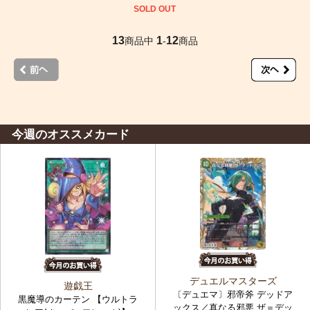
SOLD OUT
13
1
12
商品中
-
商品
今週のオススメカード
デュエルマスターズ
遊戯王
〔デュエマ〕邪帝斧 デッドア
黒魔導のカーテン 【ウルトラ
ックス／真なる邪悪 ザ＝デッ