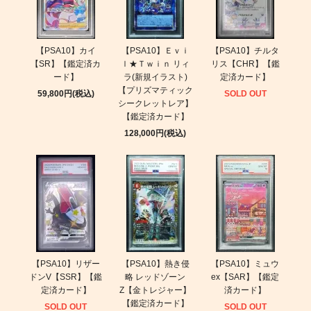
【PSA10】カイ
【PSA10】Ｅｖｉ
【PSA10】チルタ
【SR】【鑑定済カ
ｌ★Ｔｗｉｎ リィ
リス【CHR】【鑑
ード】
ラ(新規イラスト)
定済カード】
【プリズマティック
59,800円(税込)
SOLD OUT
シークレットレア】
【鑑定済カード】
128,000円(税込)
【PSA10】リザー
【PSA10】熱き侵
【PSA10】ミュウ
ドンV【SSR】【鑑
略 レッドゾーン
ex【SAR】【鑑定
定済カード】
Z【金トレジャー】
済カード】
【鑑定済カード】
SOLD OUT
SOLD OUT