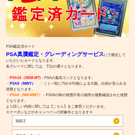
PSA鑑定済カード
PSA真贋鑑定・グレーディングサービス
にて鑑定して
いただいたカードとなります。
各グレードに関しては、下記の通りとなります。
・
PSA10（GEM-MT)
：PSAの最高ランクとなります。
・
PSA9（MINT）
：ごく一部に汚れや印刷による欠陥、白掛が見られる
状態となります。
・
PSA8（NM-MINT）
：PSA9の時の状態不良の個所が複数確認された状態
となります。
より詳しい内容に関しては
【こちら】
をご参照くださいませ。
※クーポンなどのキャンペーンの対象外となります※
遊戯王