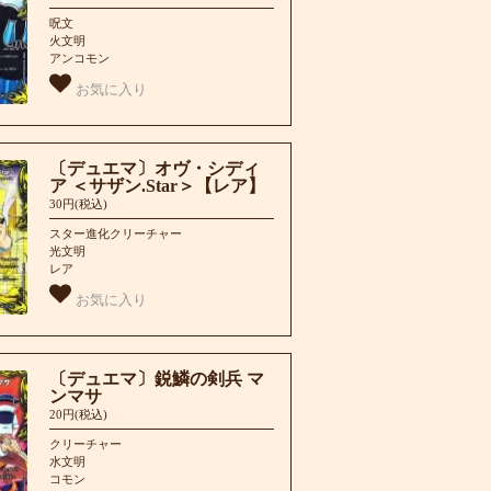
呪文
火文明
アンコモン
お気に入り
〔デュエマ〕オヴ・シディ
ア ＜サザン.Star＞【レア】
30円(税込)
スター進化クリーチャー
光文明
レア
お気に入り
〔デュエマ〕鋭鱗の剣兵 マ
ンマサ
20円(税込)
クリーチャー
水文明
コモン