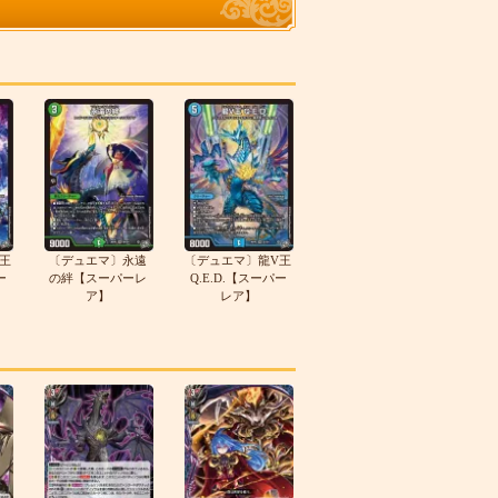
王
〔デュエマ〕永遠
〔デュエマ〕龍V王
ー
の絆【スーパーレ
Q.E.D.【スーパー
ア】
レア】