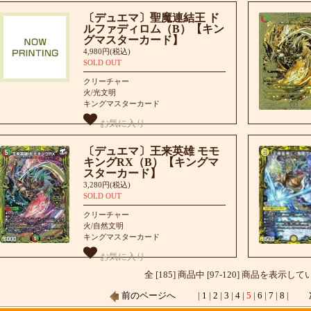
〔デュエマ〕聖魔連結王 ド
ルファディロム（B）【キン
グマスターカード】
4,980円(税込)
SOLD OUT
クリーチャー
火/光文明
キングマスターカード
お気に入り
〔デュエマ〕王来英雄 モモ
キングRX（B）【キングマ
スターカード】
3,280円(税込)
SOLD OUT
クリーチャー
火/自然文明
キングマスターカード
お気に入り
全 [185] 商品中 [97-120] 商品を表示し
前のページへ
|
1
|
2
|
3
|
4
|
5
|
6
|
7
|
8
|