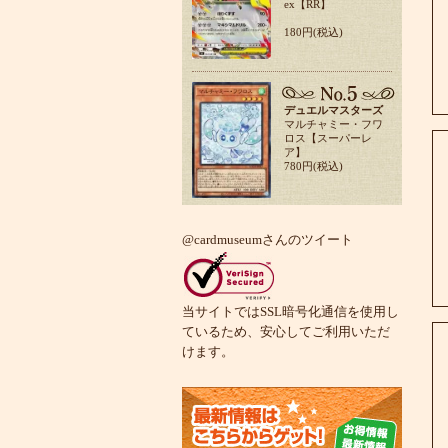
ex【RR】
180円(税込)
デュエルマスターズ
マルチャミー・フワ
ロス【スーパーレ
ア】
780円(税込)
@cardmuseumさんのツイート
当サイトではSSL暗号化通信を使用し
ているため、安心してご利用いただ
けます。