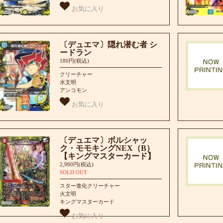
お気に入り
〔デュエマ〕隠れ潜む者 シ
ードラン
180円(税込)
クリーチャー
水文明
アンコモン
お気に入り
〔デュエマ〕ボルシャッ
ク・モモキングNEX（B）
【キングマスターカード】
2,980円(税込)
SOLD OUT
スター進化クリーチャー
火文明
キングマスターカード
お気に入り