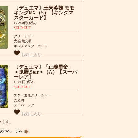
〔デュエマ〕王来英雄 モモ
キングRX（S）【キングマ
スターカード】
17,800円(税込)
SOLD OUT
クリーチャー
火/自然文明
キングマスターカード
お気に入り
〔デュエマ〕「正義星帝」
＜鬼羅.Star＞（A）【スーパ
ーレア】
1,080円(税込)
SOLD OUT
スター進化クリーチャー
光文明
スーパーレア
お気に入り
ています。
次のページへ