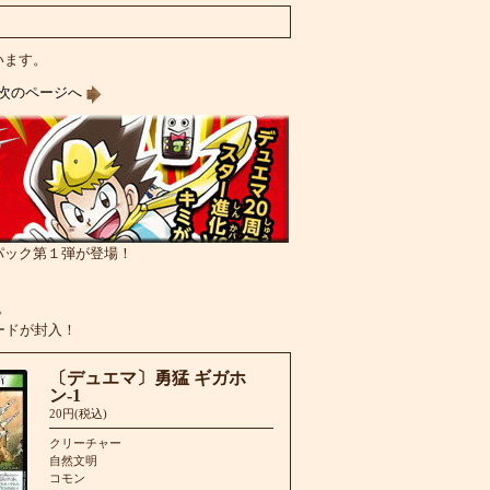
ています。
次のページへ
パック第１弾が登場！
。
ードが封入！
〔デュエマ〕勇猛 ギガホ
ン-1
20円(税込)
クリーチャー
自然文明
コモン