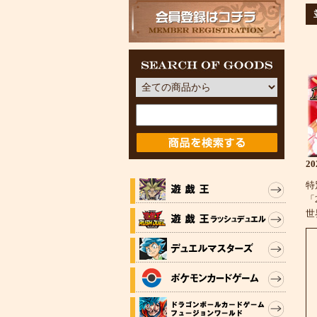
2
特
「
世