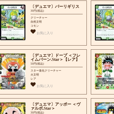
〔デュエマ〕パーリギリス
30円(税込)
クリーチャー
自然文明
コモン
お気に入り
〔デュエマ〕ドープ ＜フレ
イムバーン.Star＞【レア】
50円(税込)
スター進化クリーチャー
火文明
レア
お気に入り
〔デュエマ〕アッポー ＜ヴ
ァルボ.Star＞
30円(税込)