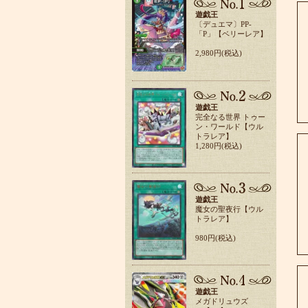
遊戯王
〔デュエマ〕PP-
「P」【ベリーレア】
2,980円(税込)
遊戯王
完全なる世界 トゥー
ン・ワールド【ウル
トラレア】
1,280円(税込)
遊戯王
魔女の聖夜行【ウル
トラレア】
980円(税込)
遊戯王
メガドリュウズ