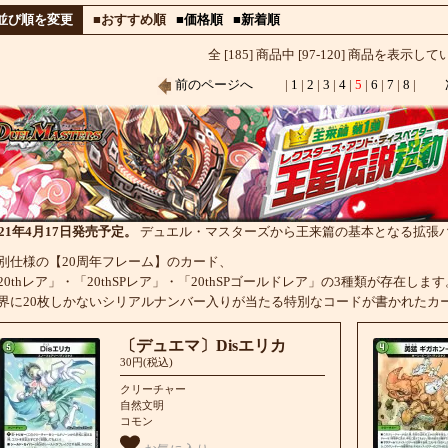
並び順を変更
■おすすめ順
■価格順
■新着順
全 [185] 商品中 [97-120] 商品を表示し
前のページへ
|
1
|
2
|
3
|
4
|
5
|
6
|
7
|
8
|
021年4月17日発売予定。
デュエル・マスターズから王来篇の基本となる拡張
別仕様の【20周年フレーム】のカード、
20thレア」・「20thSPレア」・「20thSPゴールドレア」の3種類が存在します
界に20枚しかないシリアルナンバー入りが当たる特別なコードが書かれたカ
〔デュエマ〕Disエリカ
30円(税込)
クリーチャー
自然文明
コモン