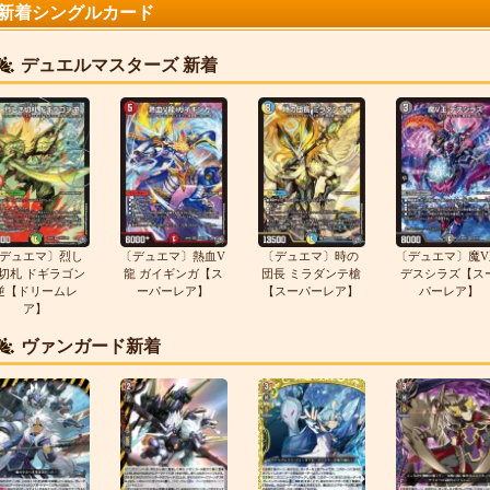
新着シングルカード
デュエルマスターズ 新着
デュエマ〕烈し
〔デュエマ〕熱血V
〔デュエマ〕時の
〔デュエマ〕魔V
切札 ドギラゴン
龍 ガイギンガ【ス
団長 ミラダンテ槍
デスシラズ【ス
逆【ドリームレ
ーパーレア】
【スーパーレア】
パーレア】
ア】
ヴァンガード新着