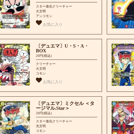
スター進化クリーチャー
火文明
アンコモン
お気に入り
〔デュエマ〕U・S・A・
BOX
20円(税込)
クリーチャー
火文明
コモン
お気に入り
〔デュエマ〕ミクセル ＜タ
ージマル.Star＞
20円(税込)
スター進化クリーチャー
光文明
コモン