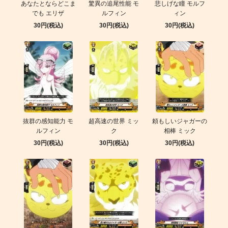
あなたとならどこま
驚異の追尾性能 モ
悲しげな瞳 モルフ
でも エリザ
ルフィン
ィン
30円(税込)
30円(税込)
30円(税込)
抜群の感知能力 モ
超高速の世界 ミッ
頼もしいジャガーの
ルフィン
ク
相棒 ミック
30円(税込)
30円(税込)
30円(税込)