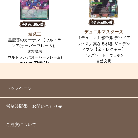
デュエルマスターズ
遊戯王
〔デュエマ〕邪帝斧 デッドア
黒魔導のカーテン 【ウルトラ
ックス／真なる邪悪 ザ＝デッ
レア(オーバーフレーム)】
ドマン【金トレジャー】
速攻魔法
ドラグハート・ウェポン
ウルトラレア(オーバーフレーム)
自然文明
12,800円(税込)
金トレジャー
7,980円(税込)
トップページ
営業時間帯・お問い合わせ先
ご注文について