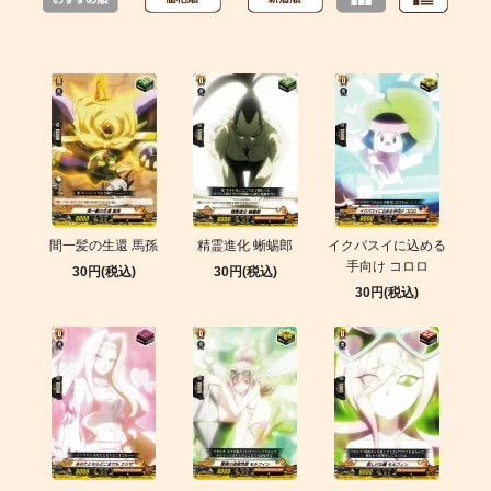
間一髪の生還 馬孫
精霊進化 蜥蜴郎
イクパスイに込める
手向け コロロ
30円(税込)
30円(税込)
30円(税込)