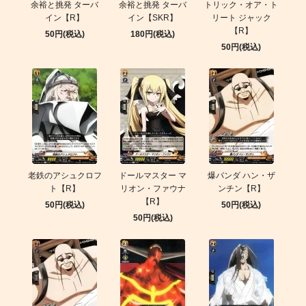
余裕と挑発 ターバ
余裕と挑発 ターバ
トリック・オア・ト
イン【R】
イン【SKR】
リート ジャック
【R】
50円(税込)
180円(税込)
50円(税込)
老鉄のアシュクロフ
ドールマスター マ
爆パンダ ハン・ザ
ト【R】
リオン・ファウナ
ンチン【R】
【R】
50円(税込)
50円(税込)
50円(税込)