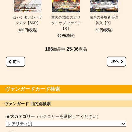
爆パンダ ハン・ザ
業火の君臨 スピリ
頂きの修験者 麻倉
ンチン【SKR】
ット オブ ファイア
幹久【R】
【R】
180円(税込)
50円(税込)
60円(税込)
186
25
36
商品中
-
商品
ヴァンガードカード検索
ヴァンガード 目的別検索
★大カテゴリー
（カテゴリーを選択してください）