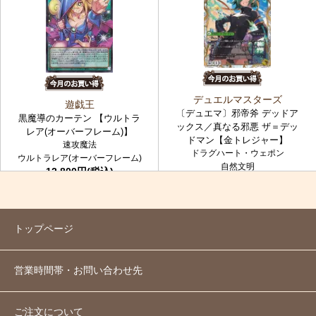
デュエルマスターズ
遊戯王
〔デュエマ〕邪帝斧 デッドア
黒魔導のカーテン 【ウルトラ
ックス／真なる邪悪 ザ＝デッ
レア(オーバーフレーム)】
ドマン【金トレジャー】
速攻魔法
ドラグハート・ウェポン
ウルトラレア(オーバーフレーム)
自然文明
12,800円(税込)
金トレジャー
7,980円(税込)
トップページ
営業時間帯・お問い合わせ先
ご注文について