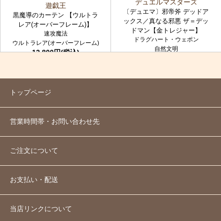
デュエルマスターズ
遊戯王
〔デュエマ〕邪帝斧 デッドア
黒魔導のカーテン 【ウルトラ
ックス／真なる邪悪 ザ＝デッ
レア(オーバーフレーム)】
ドマン【金トレジャー】
速攻魔法
ドラグハート・ウェポン
ウルトラレア(オーバーフレーム)
自然文明
12,800円(税込)
金トレジャー
7,980円(税込)
トップページ
営業時間帯・お問い合わせ先
ご注文について
お支払い・配送
当店リンクについて