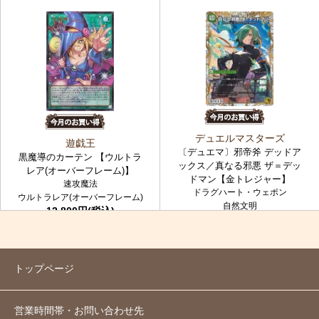
デュエルマスターズ
遊戯王
〔デュエマ〕邪帝斧 デッドア
黒魔導のカーテン 【ウルトラ
ックス／真なる邪悪 ザ＝デッ
レア(オーバーフレーム)】
ドマン【金トレジャー】
速攻魔法
ドラグハート・ウェポン
ウルトラレア(オーバーフレーム)
自然文明
12,800円(税込)
金トレジャー
7,980円(税込)
トップページ
営業時間帯・お問い合わせ先