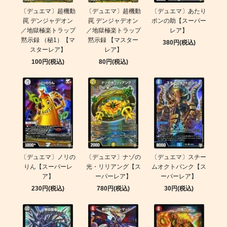
〔デュエマ〕超機動
〔デュエマ〕超機動
〔デュエマ〕あたり
罠 デンジャデオン
罠 デンジャデオン
ポンの助【スーパー
／地獄極楽トラップ
／地獄極楽トラップ
レア】
黙示録 （秘1）【マ
黙示録 【マスター
380円(税込)
スターレア】
レア】
100円(税込)
80円(税込)
〔デュエマ〕ノリの
〔デュエマ〕ナゾの
〔デュエマ〕スチー
りん【スーパーレ
光・リリアング【ス
ムオクトパンク【ス
ア】
ーパーレア】
ーパーレア】
230円(税込)
780円(税込)
30円(税込)