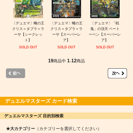
〔デュエマ〕蠅の王
〔デュエマ〕蠅の王
〔デュエマ〕「戦
クリス＝タブラ＝ラ
クリス＝タブラ＝ラ
鬼」の頂天 ベート
ーサ【シークレッ
ーサ【スーパーレ
ーベン【スーパーレ
ト】
ア】
ア】
SOLD OUT
SOLD OUT
SOLD OUT
19
1
12
商品中
-
商品
デュエルマスターズ カード検索
デュエルマスターズ 目的別検索
★大カテゴリー
（カテゴリーを選択してください）