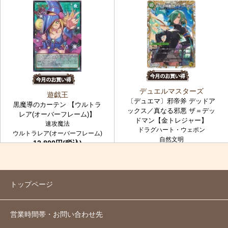
デュエルマスターズ
遊戯王
〔デュエマ〕邪帝斧 デッドア
黒魔導のカーテン 【ウルトラ
ックス／真なる邪悪 ザ＝デッ
レア(オーバーフレーム)】
ドマン【金トレジャー】
速攻魔法
ドラグハート・ウェポン
ウルトラレア(オーバーフレーム)
自然文明
12,800円(税込)
金トレジャー
7,980円(税込)
トップページ
営業時間帯・お問い合わせ先