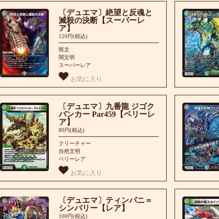
〔デュエマ〕絶望と反魂と
滅殺の決断【スーパーレ
ア】
120円(税込)
呪文
闇文明
スーパーレア
お気に入り
〔デュエマ〕九番龍 ジゴク
バンカー Par459【ベリーレ
ア】
80円(税込)
クリーチャー
自然文明
ベリーレア
お気に入り
〔デュエマ〕ティンパニ＝
シンバリー【レア】
100円(税込)