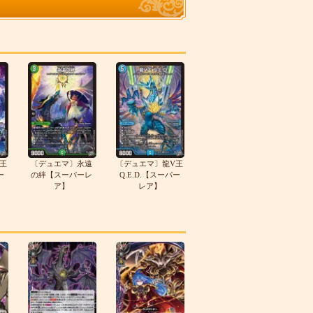
王
〔デュエマ〕永遠
〔デュエマ〕龍V王
ー
の絆【スーパーレ
Q.E.D.【スーパー
ア】
レア】