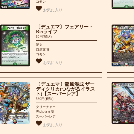
コモン
お気に入り
〔デュエマ〕フェアリー・
Re:ライフ
80円(税込)
呪文
自然文明
コモン
お気に入り
〔デュエマ〕龍風混成 ザー
ディクリカ(つながるイラス
ト)【スーパーレア】
580円(税込)
クリーチャー
光/水/火文明
スーパーレア
お気に入り