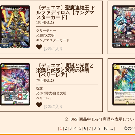
〔デュエマ〕聖魔連結王 ド
ルファディロム【キングマ
スターカード】
180円(税込)
クリーチャー
光/闇/火文明
キングマスターカード
お気に入り
〔デュエマ〕魔誕と光喜と
楽識と炎怒と哀樹の決断
【ベリーレア】
280円(税込)
呪文
光/水/闇/火/自然文明
ベリーレア
お気に入り
全 [365] 商品中 [1-24] 商品を表示して
|
1
|
2
|
3
|
4
|
5
|
6
|
7
|
8
|
9
|
10
|
...
|
次の