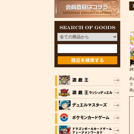
2
あ
ラ
再