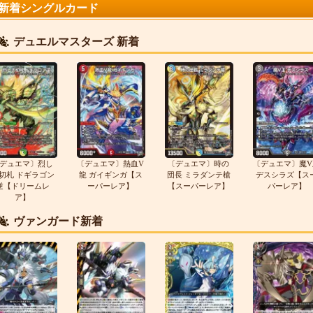
新着シングルカード
デュエルマスターズ 新着
デュエマ〕烈し
〔デュエマ〕熱血V
〔デュエマ〕時の
〔デュエマ〕魔V
切札 ドギラゴン
龍 ガイギンガ【ス
団長 ミラダンテ槍
デスシラズ【ス
逆【ドリームレ
ーパーレア】
【スーパーレア】
パーレア】
ア】
ヴァンガード新着