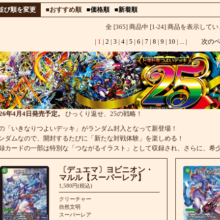
並び順を変更
■おすすめ順
■価格順
■新着順
全 [365] 商品中 [1-24] 商品を表示して
|
1
|
2
|
3
|
4
|
5
|
6
|
7
|
8
|
9
|
10
|
...
|
次の
026年4月4日発売予定。
ひっくり返せ、25の戦略！
の「いきなりつよいデッキ」がランダム封入となって新登場！
ンダムなので、開封するたびに「新たな対戦体験」を楽しめる！
録カードの一部は特別な「つながるイラスト」として収録され、さらに、希
〔デュエマ〕ヨビニオン・
マルル【スーパーレア】
1,580円(税込)
クリーチャー
自然文明
スーパーレア