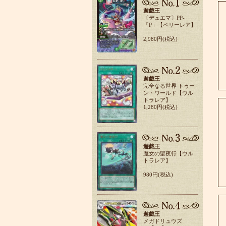
遊戯王
〔デュエマ〕PP-
「P」【ベリーレア】
2,980円(税込)
遊戯王
完全なる世界 トゥー
ン・ワールド【ウル
トラレア】
1,280円(税込)
遊戯王
魔女の聖夜行【ウル
トラレア】
980円(税込)
遊戯王
メガドリュウズ