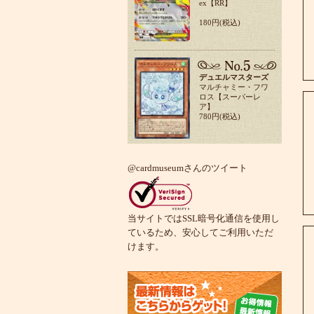
ex【RR】
180円(税込)
デュエルマスターズ
マルチャミー・フワ
ロス【スーパーレ
ア】
780円(税込)
@cardmuseumさんのツイート
当サイトではSSL暗号化通信を使用し
ているため、安心してご利用いただ
けます。