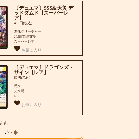
〔デュエマ〕SSS級天災 デ
ッドダムド【スーパーレ
ア】
480円(税込)
進化クリーチャー
水/闇/自然文明
スーパーレア
お気に入り
〔デュエマ〕ドラゴンズ・
サイン【レア】
80円(税込)
呪文
光文明
レア
お気に入り
います。
ページへ