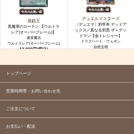
デュエルマスターズ
遊戯王
〔デュエマ〕邪帝斧 デッドア
黒魔導のカーテン 【ウルトラ
ックス／真なる邪悪 ザ＝デッ
レア(オーバーフレーム)】
ドマン【金トレジャー】
速攻魔法
ドラグハート・ウェポン
ウルトラレア(オーバーフレーム)
自然文明
12,800円(税込)
金トレジャー
7,980円(税込)
トップページ
営業時間帯・お問い合わせ先
ご注文について
お支払い・配送