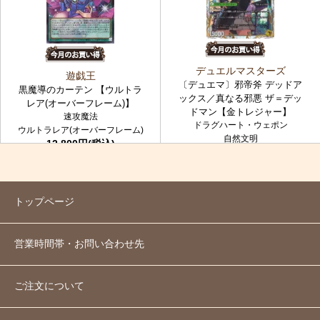
デュエルマスターズ
遊戯王
〔デュエマ〕邪帝斧 デッドア
黒魔導のカーテン 【ウルトラ
ックス／真なる邪悪 ザ＝デッ
レア(オーバーフレーム)】
ドマン【金トレジャー】
速攻魔法
ドラグハート・ウェポン
ウルトラレア(オーバーフレーム)
自然文明
12,800円(税込)
金トレジャー
7,980円(税込)
トップページ
営業時間帯・お問い合わせ先
ご注文について