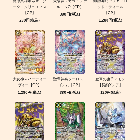
魔導冥神帝ネオ・ダ
太陽神スカラ・ファ
銀輪神妃アリアンロ
ーク・クリュメノス
ルコンΩ【CP】
ッド・ティール
【CP】
【CP】
380円(税込)
280円(税込)
1,280円(税込)
大女神マハーディー
聖導神兵ターロス・
魔軍の旗手アモン
ヴィー【CP】
ゴレム【CP】
【契約Xレア】
1,280円(税込)
380円(税込)
120円(税込)