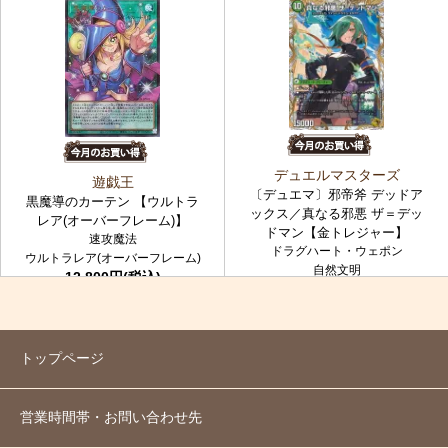
デュエルマスターズ
遊戯王
〔デュエマ〕邪帝斧 デッドア
黒魔導のカーテン 【ウルトラ
ックス／真なる邪悪 ザ＝デッ
レア(オーバーフレーム)】
ドマン【金トレジャー】
速攻魔法
ドラグハート・ウェポン
ウルトラレア(オーバーフレーム)
自然文明
12,800円(税込)
金トレジャー
7,980円(税込)
トップページ
営業時間帯・お問い合わせ先