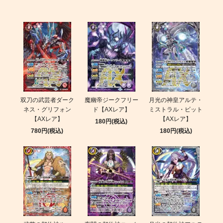
双刀の武芸者ダーク
魔幽帝ジークフリー
月光の神皇アルテ・
ネス・グリフォン
ド【AXレア】
ミストラル・ビット
【AXレア】
【AXレア】
180円(税込)
780円(税込)
180円(税込)