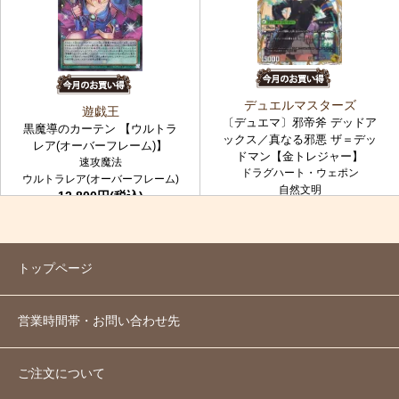
デュエルマスターズ
遊戯王
〔デュエマ〕邪帝斧 デッドア
黒魔導のカーテン 【ウルトラ
ックス／真なる邪悪 ザ＝デッ
レア(オーバーフレーム)】
ドマン【金トレジャー】
速攻魔法
ドラグハート・ウェポン
ウルトラレア(オーバーフレーム)
自然文明
12,800円(税込)
金トレジャー
7,980円(税込)
トップページ
営業時間帯・お問い合わせ先
ご注文について