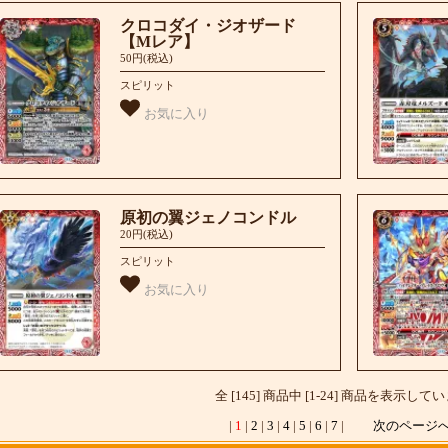
クロコダイ・ジオザード
【Mレア】
50円(税込)
スピリット
お気に入り
原初の翼ジェノコンドル
20円(税込)
スピリット
お気に入り
全 [145] 商品中 [1-24] 商品を表示して
|
1
|
2
|
3
|
4
|
5
|
6
|
7
|
次のページ