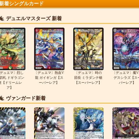
新着シングルカード
デュエルマスターズ 新着
デュエマ〕烈し
〔デュエマ〕熱血V
〔デュエマ〕時の
〔デュエマ〕魔V
切札 ドギラゴン
龍 ガイギンガ【ス
団長 ミラダンテ槍
デスシラズ【ス
逆【ドリームレ
ーパーレア】
【スーパーレア】
パーレア】
ア】
ヴァンガード新着