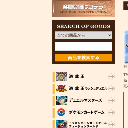
2
T
新
既