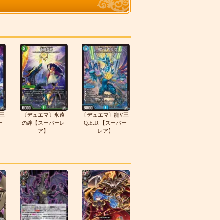
王
〔デュエマ〕永遠
〔デュエマ〕龍V王
ー
の絆【スーパーレ
Q.E.D.【スーパー
ア】
レア】