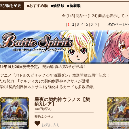
並び順を変更
■おすすめ順
■価格順
■新着順
全 [145] 商品中 [1-24] 商品を表示して
|
1
|
2
|
3
|
4
|
5
|
6
|
7
|
次のページ
024年10月26日発売予定。
契約編:真の第3章が登場！
Vアニメ『バトルスピリッツ 少年激覇ダン』放送開始15周年記念！
たな勢力、｢ケルティカ｣の契約創界神ネクサスが登場！
存の｢契約創界神ネクサス｣を強化するカードも多数収録。
星夜の契約神ウラノス【契
約Xレア】
180円(税込)
契約ネクサス
お気に入り