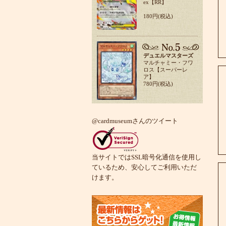
ex【RR】
180円(税込)
デュエルマスターズ
マルチャミー・フワ
ロス【スーパーレ
ア】
780円(税込)
@cardmuseumさんのツイート
当サイトではSSL暗号化通信を使用し
ているため、安心してご利用いただ
けます。