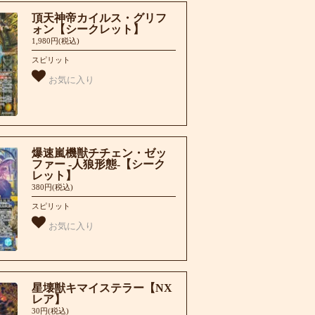
頂天神帝カイルス・グリフ
ォン【シークレット】
1,980円(税込)
スピリット
お気に入り
爆速嵐機獣チチェン・ゼッ
ファー -人狼形態-【シーク
レット】
380円(税込)
スピリット
お気に入り
星壊獣キマイステラー【NX
レア】
30円(税込)