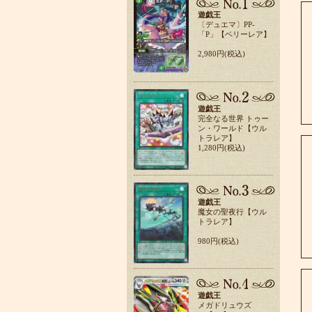
遊戯王
〔デュエマ〕PP-
「P」【ベリーレア】
2,980円(税込)
遊戯王
完全なる世界 トゥー
ン・ワールド【ウル
トラレア】
1,280円(税込)
遊戯王
魔女の聖夜行【ウル
トラレア】
980円(税込)
遊戯王
メガドリュウズ