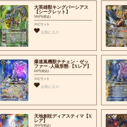
大英雄獣キングパーシアス
【シークレット】
580円(税込)
スピリット
お気に入り
爆速嵐機獣チチェン・ゼッ
ファー -人狼形態-【Xレア】
60円(税込)
スピリット
お気に入り
天地創杖ディアスティマ【X
レア】
380円(税込)