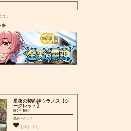
います。
へ
星夜の契約神ウラノス【シ
ークレット】
980円(税込)
契約ネクサス
お気に入り