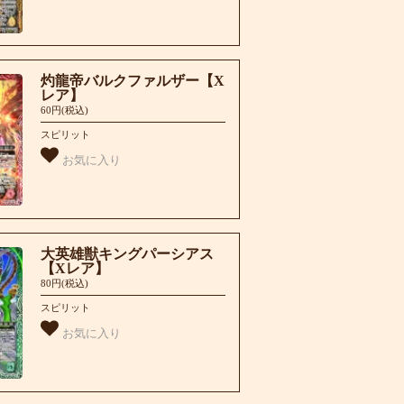
灼龍帝バルクファルザー【X
レア】
60円(税込)
スピリット
お気に入り
大英雄獣キングパーシアス
【Xレア】
80円(税込)
スピリット
お気に入り