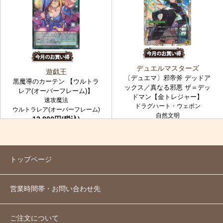
デュエルマスターズ
遊戯王
〔デュエマ〕邪帝斧 デッドア
黒魔導のカーテン 【ウルトラ
ックス／真なる邪悪 ザ＝デッ
レア(オーバーフレーム)】
ドマン【金トレジャー】
速攻魔法
ドラグハート・ウェポン
ウルトラレア(オーバーフレーム)
自然文明
12,800円(税込)
金トレジャー
7,980円(税込)
トップページ
営業時間帯・お問い合わせ先
ご注文について