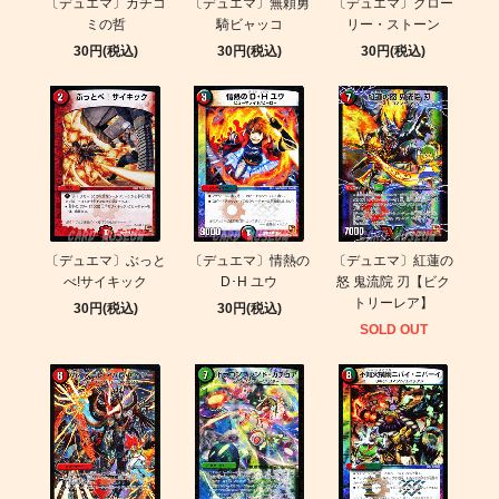
〔デュエマ〕カチコ
〔デュエマ〕無頼勇
〔デュエマ〕グロー
ミの哲
騎ビャッコ
リー・ストーン
30円(税込)
30円(税込)
30円(税込)
〔デュエマ〕ぶっと
〔デュエマ〕情熱の
〔デュエマ〕紅蓮の
べ!サイキック
D･H ユウ
怒 鬼流院 刃【ビク
トリーレア】
30円(税込)
30円(税込)
SOLD OUT